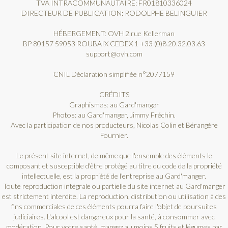
TVA INTRACOMMUNAUTAIRE: FR01810336024
DIRECTEUR DE PUBLICATION: RODOLPHE BELINGUIER
HÉBERGEMENT: OVH 2,rue Kellerman
BP 80157 59053 ROUBAIX CEDEX 1 +33 (0)8.20.32.03.63
support@ovh.com
CNIL Déclaration simplifiée n°2077159
CRÉDITS
Graphismes: au Gard'manger
Photos: au Gard'manger, Jimmy Fréchin.
Avec la participation de nos producteurs, Nicolas Colin et Bérangère
Fournier.
Le présent site internet, de même que l'ensemble des éléments le
composant et susceptible d'être protégé au titre du code de la propriété
intellectuelle, est la propriété de l'entreprise au Gard'manger.
Toute reproduction intégrale ou partielle du site internet au Gard'manger
est strictement interdite. La reproduction, distribution ou utilisation à des
fins commerciales de ces éléments pourra faire l'objet de poursuites
judiciaires. L'alcool est dangereux pour la santé, à consommer avec
modération. Pour votre santé, mangez au moins 5 fruits et légumes par