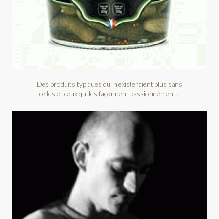
Des produits typiques qui n'existeraient plus sans
celles et ceux qui les façonnent passionnément...