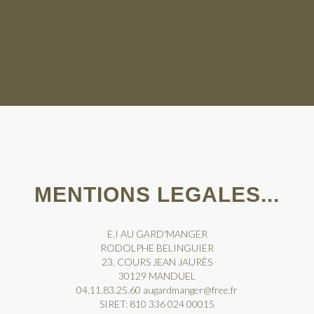
MENTIONS LEGALES...
E.I AU GARD'MANGER
RODOLPHE BELINGUIER
23, COURS JEAN JAURÈS
30129 MANDUEL
04.11.83.25.60 augardmanger@free.fr
SIRET: 810 336 024 00015